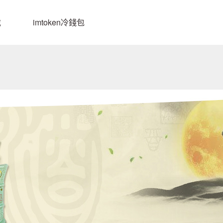
载
imtoken冷錢包